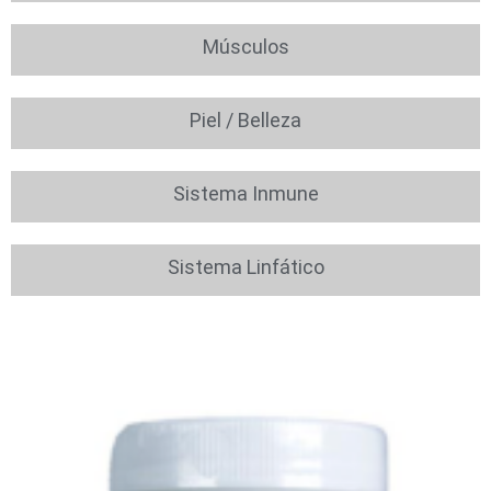
Músculos
Piel / Belleza
Sistema Inmune
Sistema Linfático