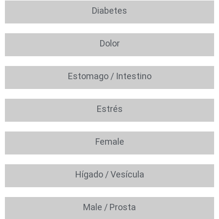
Diabetes
Dolor
Estomago / Intestino
Estrés
Female
Hígado / Vesícula
Male / Prosta