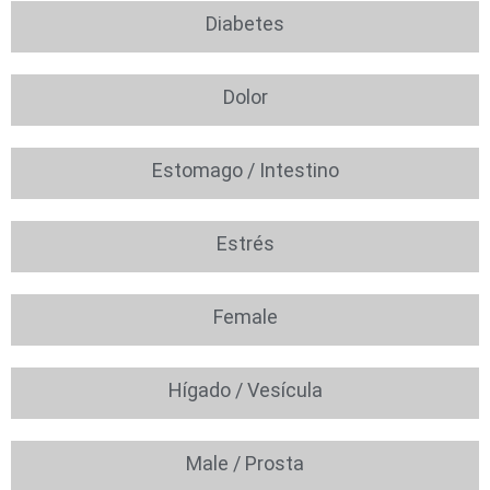
Diabetes
Dolor
Estomago / Intestino
Estrés
Female
Hígado / Vesícula
Male / Prosta